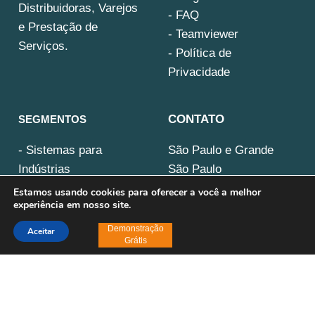
Distribuidoras, Varejos
- FAQ
e Prestação de
- Teamviewer
Serviços.
- Política de
Privacidade
CONTATO
SEGMENTOS
-
Sistemas para
São Paulo e Grande
Indústrias
São Paulo
-
Sistemas para
11 2261-4000
Estamos usando cookies para oferecer a você a melhor
experiência em nosso site.
Distribuidoras
Demais localidades
Demonstração
Aceitar
0800 818 2804
Grátis
Av. Leôncio de
Magalhães, 209
Jardim São Paulo