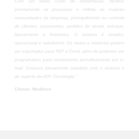
cada estado trabalha dificultava demais o nosso
processo de emissão de Notas Fiscais. Ter um ERP
como o da ADV facilita nossa rotina, automatiza
processos, e minimiza erros é um sistema completo
que contribui para uma tomada de decisão mais
assertiva. Conhecemos o trabalho da ADV desde 2008
por ser uma empresa que há um bom tempo atua no
mercado e em diferentes segmentos, demonstra
competência e se mantém atualizada com as novas
tecnologias”
Cliente: Danreal