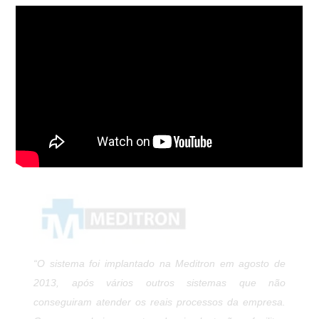
“A ADV Tecnologia resolveu um problema crônico que
tínhamos com o nosso faturamento, a Danreal atende
todo o território Nacional e as regras tributárias que